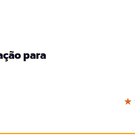
zação para
☆