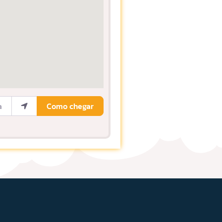
ocalização
Como chegar