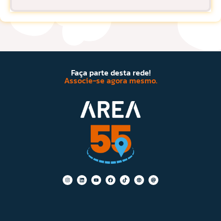
Faça parte desta rede!
Associe-se agora mesmo.