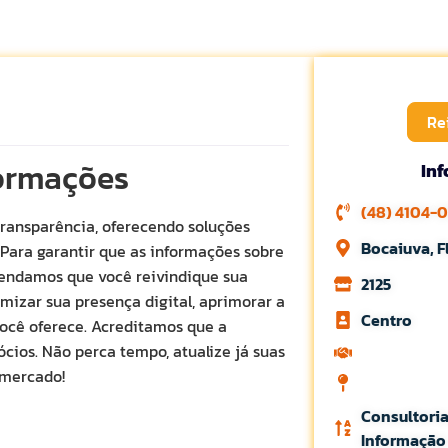
Re
formações
In
(48) 4104-
transparência, oferecendo soluções
Bocaiuva, F
 Para garantir que as informações sobre
mendamos que você reivindique sua
2125
mizar sua presença digital, aprimorar a
Centro
você oferece. Acreditamos que a
cios. Não perca tempo, atualize já suas
 mercado!
Consultori
Informação