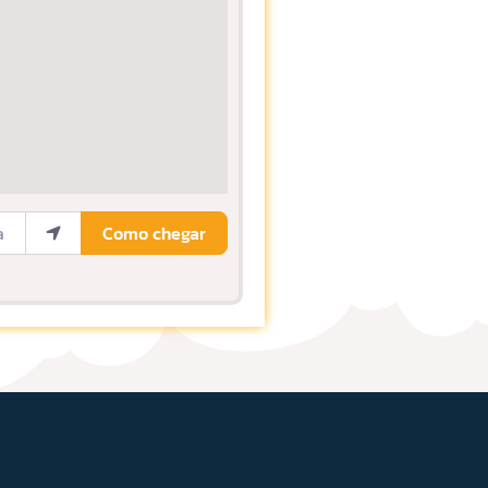
ocalização
Como chegar