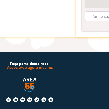
Informe sua L
Faça parte desta rede!
Associe-se agora mesmo.