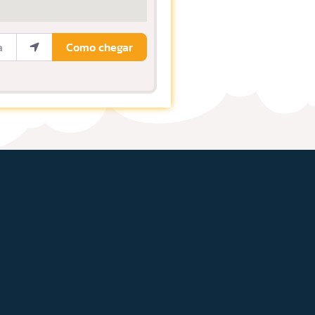
ocalização
Como chegar