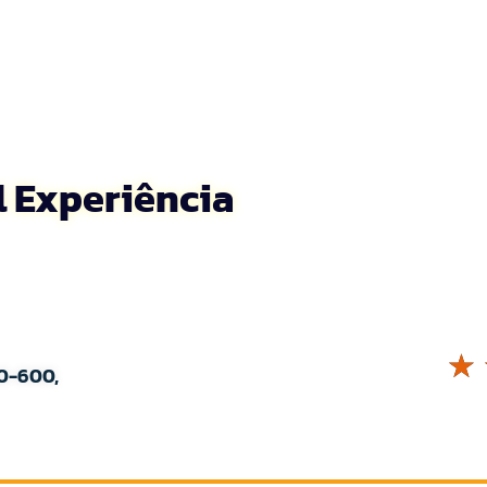
l Experiência
☆
0-600,