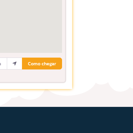
ocalização
Como chegar