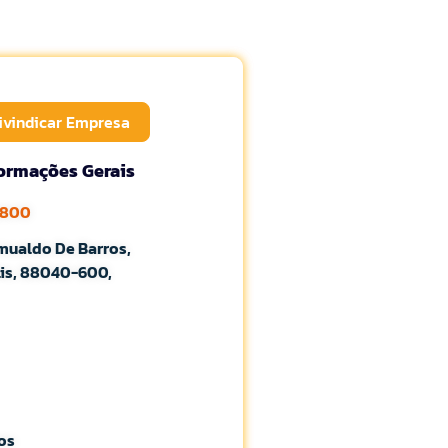
ivindicar Empresa
formações Gerais
2800
mualdo De Barros,
lis, 88040-600,
os