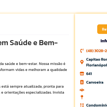
Re
a em Saúde e Bem-
In
(48) 3028-
Capitao Ro
da saúde e bem-estar. Nossa missão é
Florianópo
ansformam vidas e melhoram a qualidade
641
Carvoeira
s está sempre atualizada, pronta para
e orientações especializadas. Invista
Condomíni