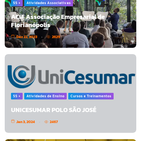
55 +
Atividades Associativas
ACIF Associação Empresarial de
Florianópolis
Dez 22, 2023
2629
55 +
Atividades de Ensino
Cursos e Treinamentos
UNICESUMAR POLO SÃO JOSÉ
Jan 3, 2024
2467