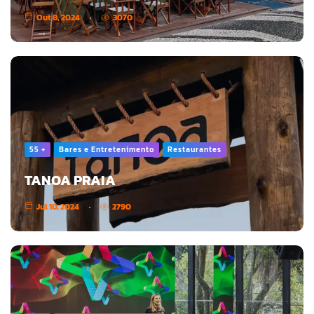
Out 8, 2024
3070
55 +
Bares e Entretenimento
Restaurantes
TANOA PRAIA
Jul 10, 2024
2790