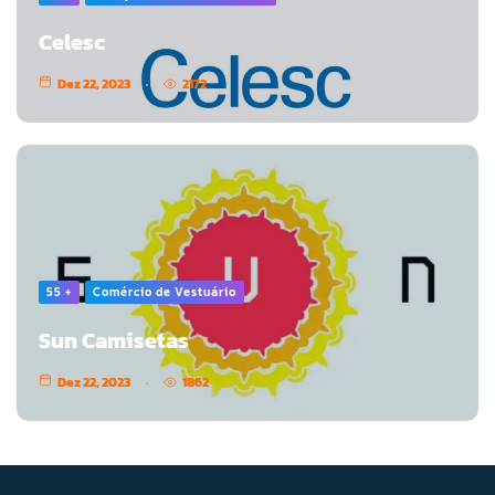
Celesc
Dez 22, 2023
2172
55 +
Comércio de Vestuário
Sun Camisetas
Dez 22, 2023
1862