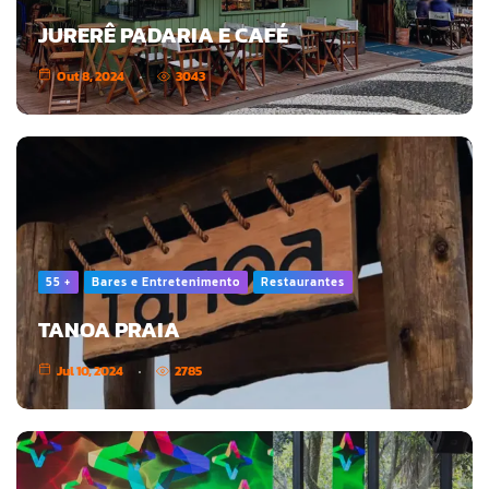
JURERÊ PADARIA E CAFÉ
Out 8, 2024
3043
55 +
Bares e Entretenimento
Restaurantes
TANOA PRAIA
Jul 10, 2024
2785