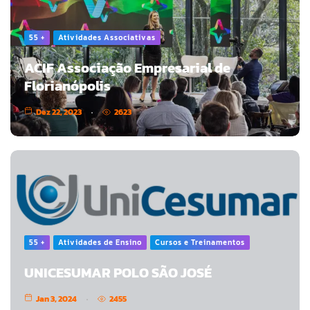
55 +
Atividades Associativas
ACIF Associação Empresarial de
Florianópolis
Dez 22, 2023
2623
55 +
Atividades de Ensino
Cursos e Treinamentos
UNICESUMAR POLO SÃO JOSÉ
Jan 3, 2024
2455