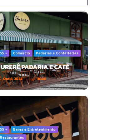
55 +
Comércio
Padarias e Confeitarias
JURERÊ PADARIA E CAFÉ
Out 8, 2024
3046
55 +
Bares e Entretenimento
Restaurantes