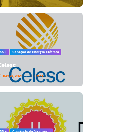
55 +
Geração de Energia Elétrica
Celesc
Dez 22, 2023
2173
55 +
Comércio de Vestuário