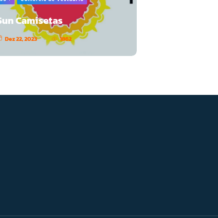
Sun Camisetas
Dez 22, 2023
1862