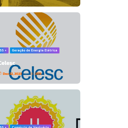
55 +
Geração de Energia Elétrica
Celesc
Dez 22, 2023
2175
55 +
Comércio de Vestuário