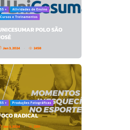
55 +
Atividades de Ensino
Cursos e Treinamentos
UNICESUMAR POLO SÃO
JOSÉ
Jan 3, 2024
2458
55 +
Produções Fotográficas
FOCO RADICAL
Jan 3, 2024
2251