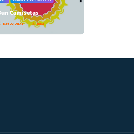
Sun Camisetas
Dez 22, 2023
1864