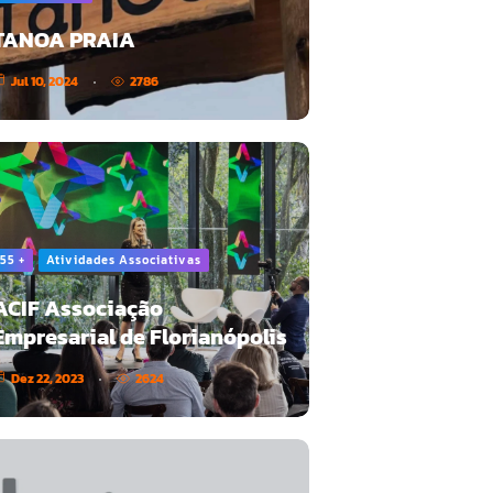
TANOA PRAIA
Jul 10, 2024
2786
55 +
Atividades Associativas
ACIF Associação
Empresarial de Florianópolis
Dez 22, 2023
2624