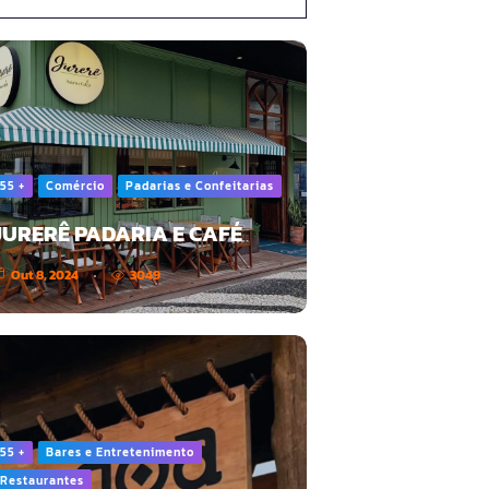
55 +
Comércio
Padarias e Confeitarias
JURERÊ PADARIA E CAFÉ
Out 8, 2024
3049
55 +
Bares e Entretenimento
Restaurantes