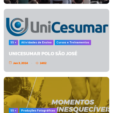
55 +
Atividades de Ensino
Cursos e Treinamentos
UNICESUMAR POLO SÃO JOSÉ
Jan 3, 2024
2462
55 +
Produções Fotográficas