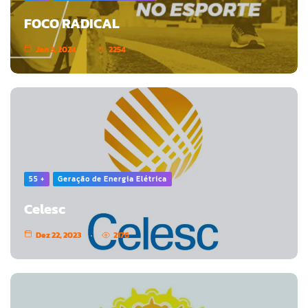
FOCO RADICAL
Jan 3, 2024
2254
55 +
Geração de Energia Elétrica
Celesc
Dez 22, 2023
2176