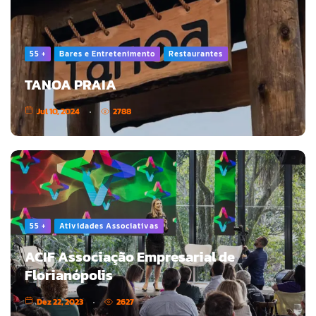
55 +
Bares e Entretenimento
Restaurantes
TANOA PRAIA
Jul 10, 2024
2788
55 +
Atividades Associativas
ACIF Associação Empresarial de
Florianópolis
Dez 22, 2023
2627