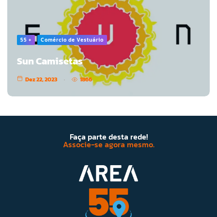
55 +
Comércio de Vestuário
Sun Camisetas
Dez 22, 2023
1866
Faça parte desta rede!
Associe-se agora mesmo.