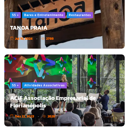
55 +
Bares e Entretenimento
Restaurantes
TANOA PRAIA
Jul 10, 2024
2788
55 +
Atividades Associativas
ACIF Associação Empresarial de
Florianópolis
Dez 22, 2023
2628