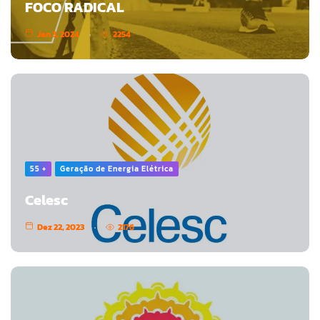
FOCO RADICAL
Jan 3, 2024
2254
55 +
Geração de Energia Elétrica
Celesc
Dez 22, 2023
2176