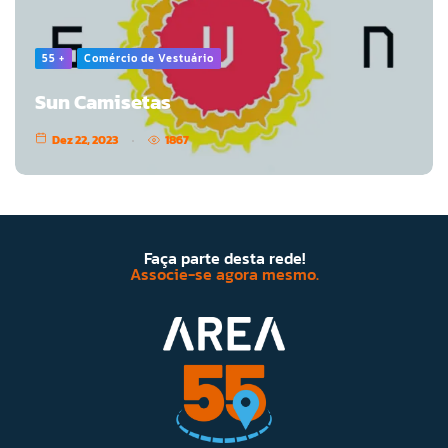
55 +
Comércio de Vestuário
Sun Camisetas
Dez 22, 2023
1867
Faça parte desta rede!
Associe-se agora mesmo.