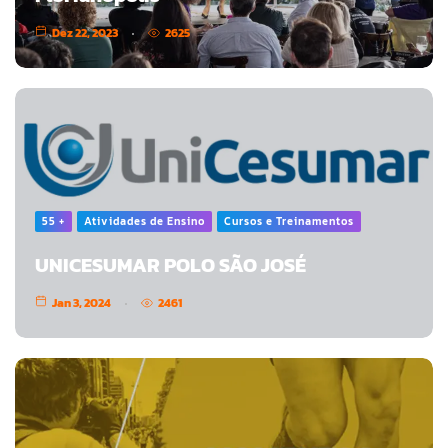
Dez 22, 2023
2625
55 +
Atividades de Ensino
Cursos e Treinamentos
UNICESUMAR POLO SÃO JOSÉ
Jan 3, 2024
2461