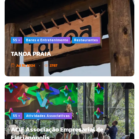
55 +
Bares e Entretenimento
Restaurantes
TANOA PRAIA
Jul 10, 2024
2787
55 +
Atividades Associativas
ACIF Associação Empresarial de
Florianópolis