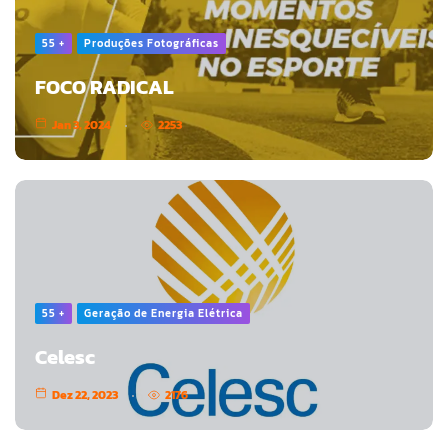
55 +
Produções Fotográficas
FOCO RADICAL
Jan 3, 2024
2253
55 +
Geração de Energia Elétrica
Celesc
Dez 22, 2023
2176