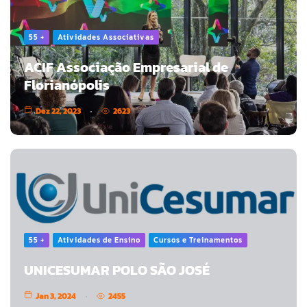
55 +
Atividades Associativas
ACIF Associação Empresarial de
Florianópolis
Dez 22, 2023
2623
55 +
Atividades de Ensino
Cursos e Treinamentos
UNICESUMAR POLO SÃO JOSÉ
Jan 3, 2024
2455