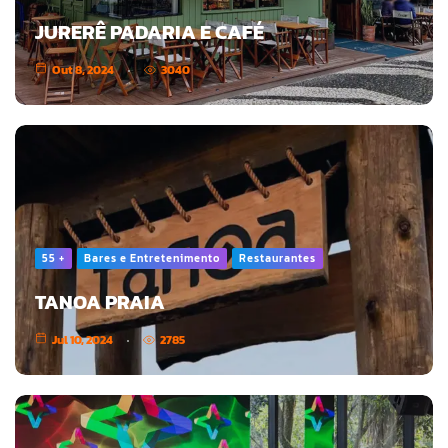
JURERÊ PADARIA E CAFÉ
Out 8, 2024
3040
55 +
Bares e Entretenimento
Restaurantes
TANOA PRAIA
Jul 10, 2024
2785