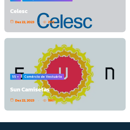
Celesc
Dez 22, 2023
2172
55 +
Comércio de Vestuário
Sun Camisetas
Dez 22, 2023
1861