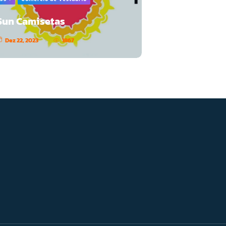
Sun Camisetas
Dez 22, 2023
1867