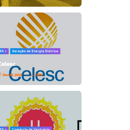
55 +
Geração de Energia Elétrica
Celesc
Dez 22, 2023
2179
55 +
Comércio de Vestuário