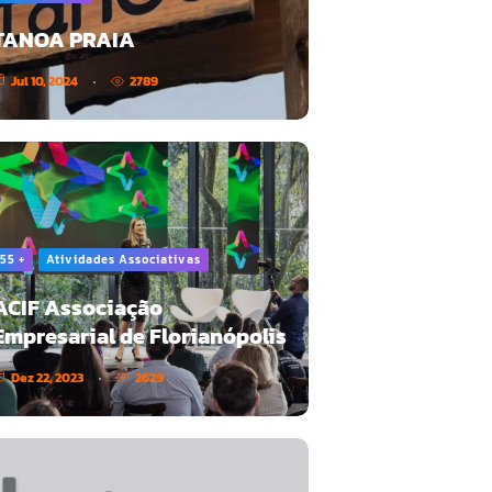
TANOA PRAIA
Jul 10, 2024
2789
55 +
Atividades Associativas
ACIF Associação
Empresarial de Florianópolis
Dez 22, 2023
2629