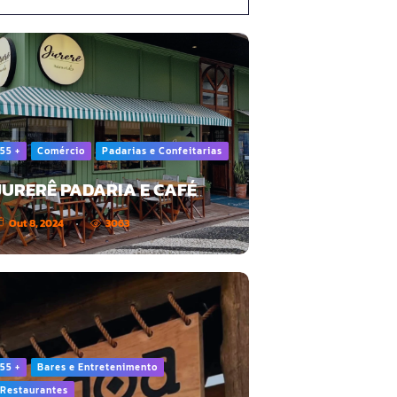
55 +
Comércio
Padarias e Confeitarias
JURERÊ PADARIA E CAFÉ
Out 8, 2024
3063
55 +
Bares e Entretenimento
Restaurantes