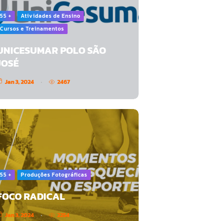
55 +
Atividades de Ensino
Cursos e Treinamentos
UNICESUMAR POLO SÃO
JOSÉ
Jan 3, 2024
2467
55 +
Produções Fotográficas
FOCO RADICAL
Jan 3, 2024
2254