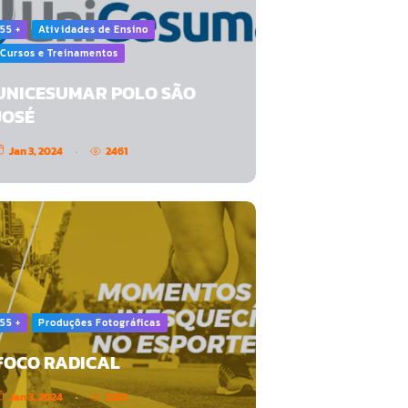
55 +
Atividades de Ensino
Cursos e Treinamentos
UNICESUMAR POLO SÃO
JOSÉ
Jan 3, 2024
2461
55 +
Produções Fotográficas
FOCO RADICAL
Jan 3, 2024
2253