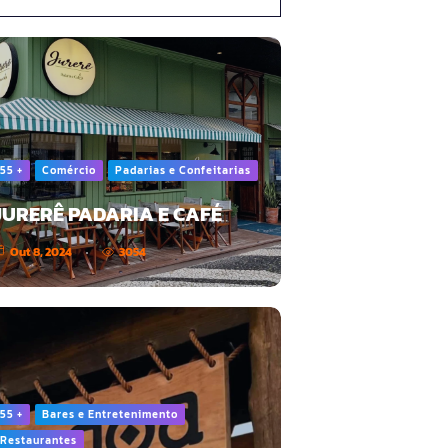
55 +
Comércio
Padarias e Confeitarias
JURERÊ PADARIA E CAFÉ
Out 8, 2024
3054
55 +
Bares e Entretenimento
Restaurantes