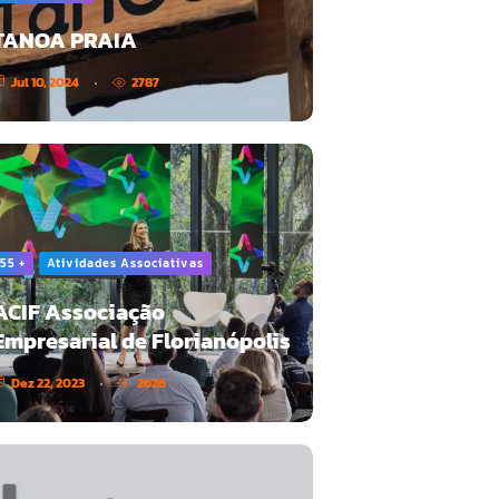
TANOA PRAIA
Jul 10, 2024
2787
55 +
Atividades Associativas
ACIF Associação
Empresarial de Florianópolis
Dez 22, 2023
2626