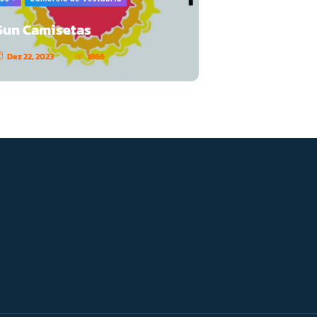
Sun Camisetas
Dez 22, 2023
1866