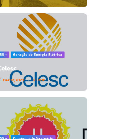
55 +
Geração de Energia Elétrica
Celesc
Dez 22, 2023
2176
55 +
Comércio de Vestuário