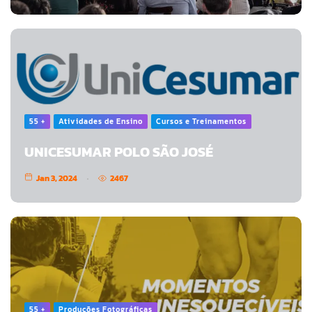
55 +
Atividades de Ensino
Cursos e Treinamentos
UNICESUMAR POLO SÃO JOSÉ
Jan 3, 2024
2467
55 +
Produções Fotográficas