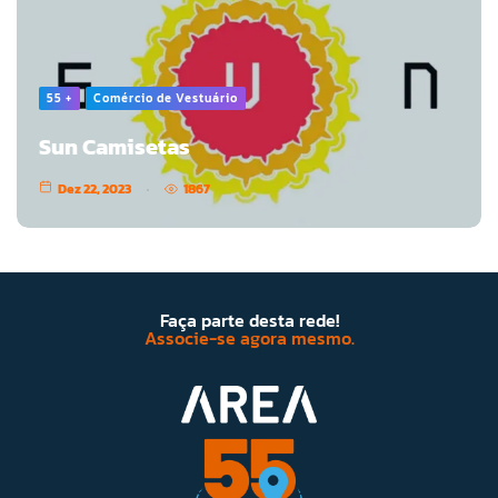
55 +
Comércio de Vestuário
Sun Camisetas
Dez 22, 2023
1867
Faça parte desta rede!
Associe-se agora mesmo.