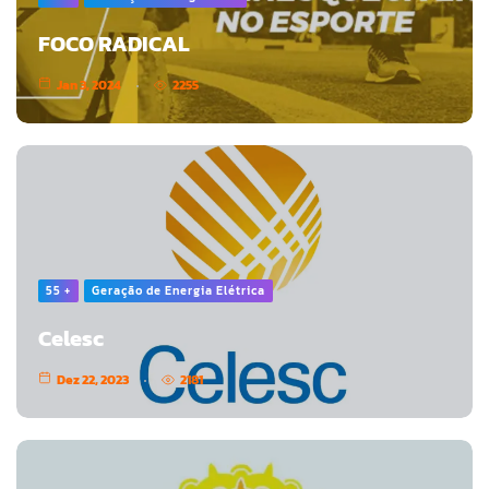
FOCO RADICAL
Jan 3, 2024
2255
55 +
Geração de Energia Elétrica
Celesc
Dez 22, 2023
2181