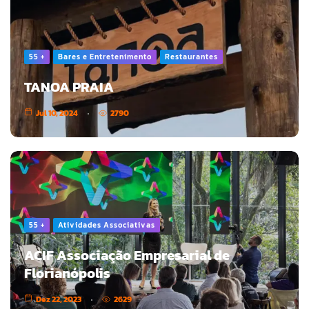
55 +
Bares e Entretenimento
Restaurantes
TANOA PRAIA
Jul 10, 2024
2790
55 +
Atividades Associativas
ACIF Associação Empresarial de
Florianópolis
Dez 22, 2023
2629