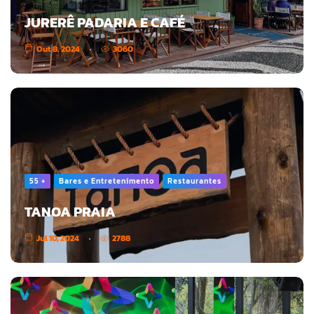
JURERÊ PADARIA E CAFÉ
Out 8, 2024
3060
55 +
Bares e Entretenimento
Restaurantes
TANOA PRAIA
Jul 10, 2024
2788