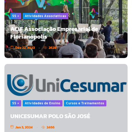
55 +
Atividades Associativas
ACIF Associação Empresarial de
Florianópolis
Dez 22, 2023
2628
55 +
Atividades de Ensino
Cursos e Treinamentos
UNICESUMAR POLO SÃO JOSÉ
Jan 3, 2024
2466