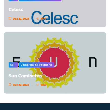
Celesc
Dez 22, 2023
2176
55 +
Comércio de Vestuário
Sun Camisetas
Dez 22, 2023
1867