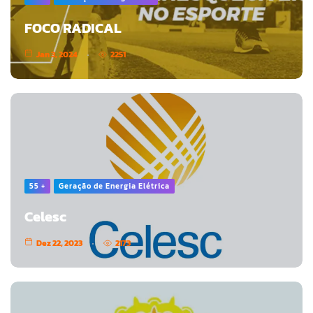
FOCO RADICAL
Jan 3, 2024
2251
55 +
Geração de Energia Elétrica
Celesc
Dez 22, 2023
2173