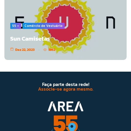
55 +
Comércio de Vestuário
Sun Camisetas
Dez 22, 2023
1862
Faça parte desta rede!
Associe-se agora mesmo.