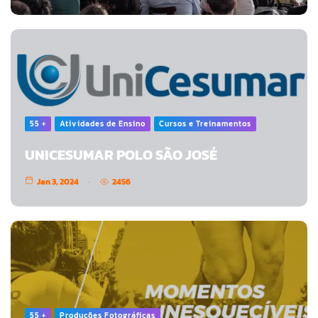
55 +
Atividades de Ensino
Cursos e Treinamentos
UNICESUMAR POLO SÃO JOSÉ
Jan 3, 2024
2456
55 +
Produções Fotográficas