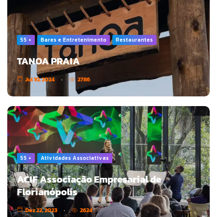
55 +
Bares e Entretenimento
Restaurantes
TANOA PRAIA
Jul 10, 2024
2786
55 +
Atividades Associativas
ACIF Associação Empresarial de
Florianópolis
Dez 22, 2023
2624