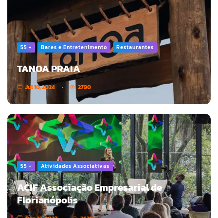
55 +
Bares e Entretenimento
Restaurantes
TANOA PRAIA
Jul 10, 2024
2790
55 +
Atividades Associativas
ACIF Associação Empresarial de
Florianópolis