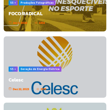
55 +
Produções Fotográficas
FOCO RADICAL
Jan 3, 2024
2254
55 +
Geração de Energia Elétrica
Celesc
Dez 22, 2023
2179