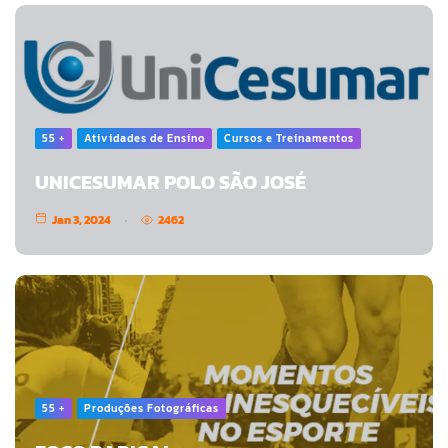
55 +
Atividades de Ensino
Cursos e Treinamentos
UNICESUMAR POLO SÃO JOSÉ
Jan 3, 2024
2462
55 +
Produções Fotográficas