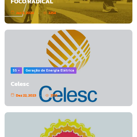
FOCO RADICAL
Jan 3, 2024
2254
55 +
Geração de Energia Elétrica
Celesc
Dez 22, 2023
2176