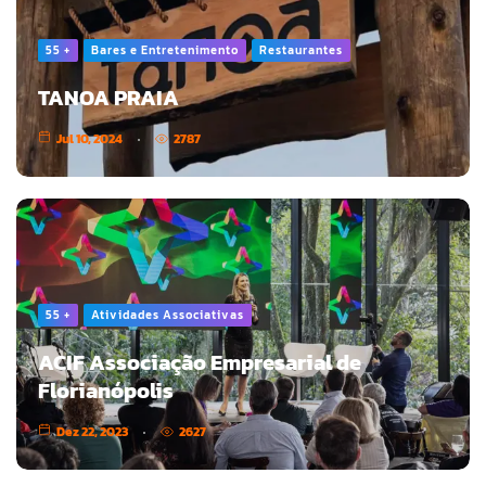
55 +
Bares e Entretenimento
Restaurantes
TANOA PRAIA
Jul 10, 2024
2787
55 +
Atividades Associativas
ACIF Associação Empresarial de
Florianópolis
Dez 22, 2023
2627