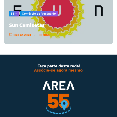
55 +
Comércio de Vestuário
Sun Camisetas
Dez 22, 2023
1866
Faça parte desta rede!
Associe-se agora mesmo.