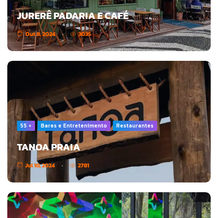
JURERÊ PADARIA E CAFÉ
Out 8, 2024
3035
55 +
Bares e Entretenimento
Restaurantes
TANOA PRAIA
Jul 10, 2024
2781