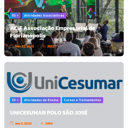
55 +
Atividades Associativas
ACIF Associação Empresarial de
Florianópolis
Dez 22, 2023
2622
55 +
Atividades de Ensino
Cursos e Treinamentos
UNICESUMAR POLO SÃO JOSÉ
Jan 3, 2024
2454