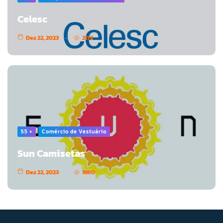
Celesc
Dez 22, 2023
2172
55 +
Comércio de Vestuário
Sun Camisetas
Dez 22, 2023
1860