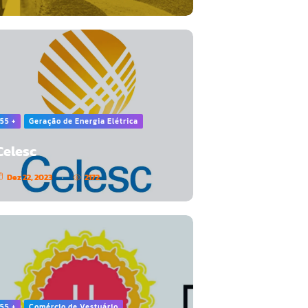
55 +
Geração de Energia Elétrica
Celesc
Dez 22, 2023
2172
55 +
Comércio de Vestuário