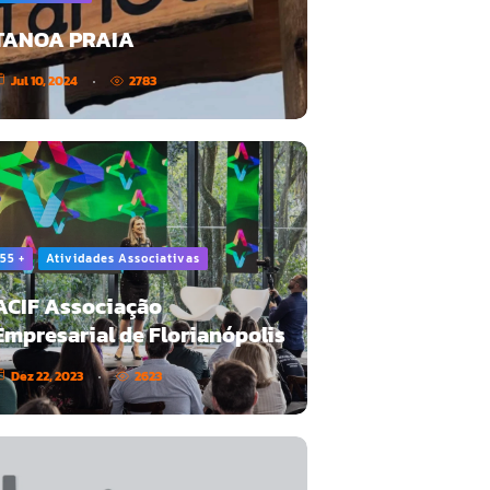
TANOA PRAIA
Jul 10, 2024
2783
55 +
Atividades Associativas
ACIF Associação
Empresarial de Florianópolis
Dez 22, 2023
2623