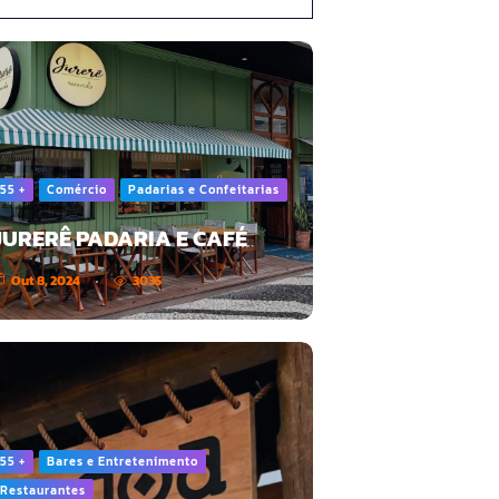
55 +
Comércio
Padarias e Confeitarias
JURERÊ PADARIA E CAFÉ
Out 8, 2024
3035
55 +
Bares e Entretenimento
Restaurantes