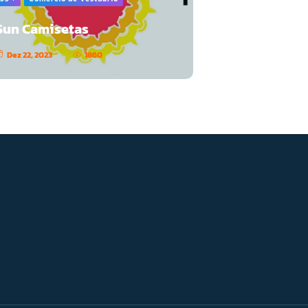
Sun Camisetas
Dez 22, 2023
1860