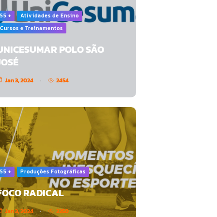
55 +
Atividades de Ensino
Cursos e Treinamentos
UNICESUMAR POLO SÃO
JOSÉ
Jan 3, 2024
2454
55 +
Produções Fotográficas
FOCO RADICAL
Jan 3, 2024
2250