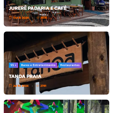
JURERÊ PADARIA E CAFÉ
Out 8, 2024
3035
55 +
Bares e Entretenimento
Restaurantes
TANOA PRAIA
Jul 10, 2024
2781