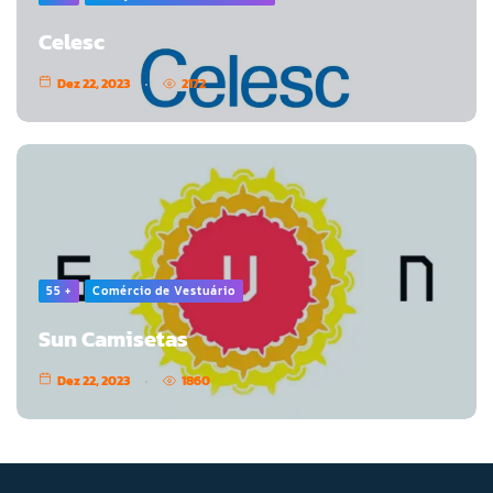
Celesc
Dez 22, 2023
2172
55 +
Comércio de Vestuário
Sun Camisetas
Dez 22, 2023
1860