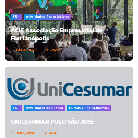
55 +
Atividades Associativas
ACIF Associação Empresarial de
Florianópolis
Dez 22, 2023
2622
55 +
Atividades de Ensino
Cursos e Treinamentos
UNICESUMAR POLO SÃO JOSÉ
Jan 3, 2024
2454