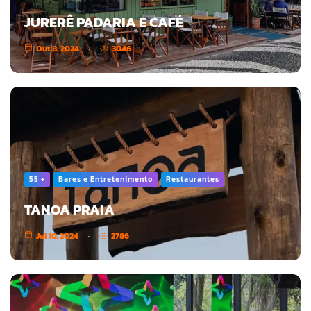
JURERÊ PADARIA E CAFÉ
Out 8, 2024
3046
55 +
Bares e Entretenimento
Restaurantes
TANOA PRAIA
Jul 10, 2024
2786