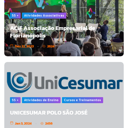
55 +
Atividades Associativas
ACIF Associação Empresarial de
Florianópolis
Dez 22, 2023
2624
55 +
Atividades de Ensino
Cursos e Treinamentos
UNICESUMAR POLO SÃO JOSÉ
Jan 3, 2024
2456