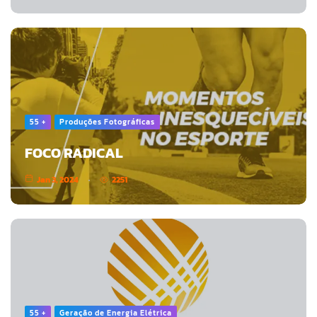
55 +
Produções Fotográficas
FOCO RADICAL
Jan 3, 2024
2251
55 +
Geração de Energia Elétrica