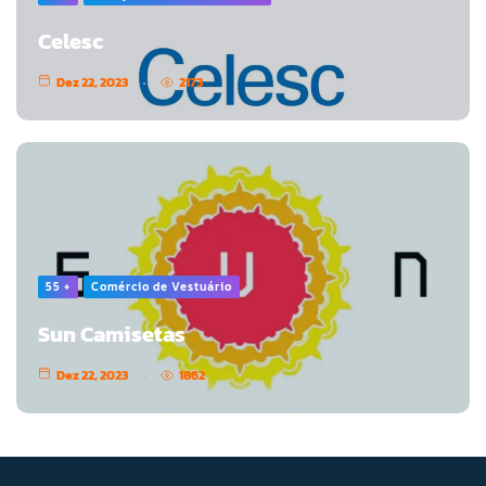
Celesc
Dez 22, 2023
2173
55 +
Comércio de Vestuário
Sun Camisetas
Dez 22, 2023
1862