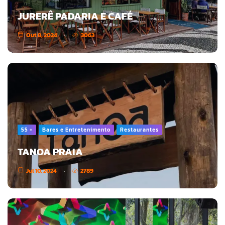
JURERÊ PADARIA E CAFÉ
Out 8, 2024
3063
55 +
Bares e Entretenimento
Restaurantes
TANOA PRAIA
Jul 10, 2024
2789