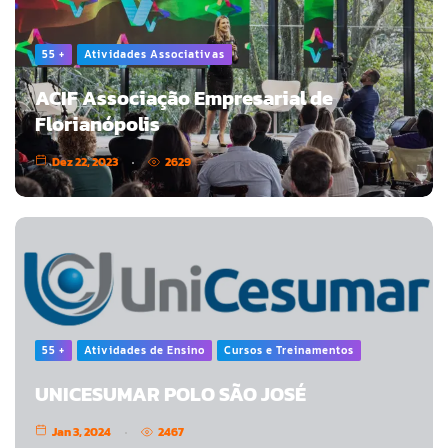
55 +
Atividades Associativas
ACIF Associação Empresarial de
Florianópolis
Dez 22, 2023
2629
55 +
Atividades de Ensino
Cursos e Treinamentos
UNICESUMAR POLO SÃO JOSÉ
Jan 3, 2024
2467