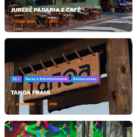
JURERÊ PADARIA E CAFÉ
Out 8, 2024
3059
55 +
Bares e Entretenimento
Restaurantes
TANOA PRAIA
Jul 10, 2024
2788