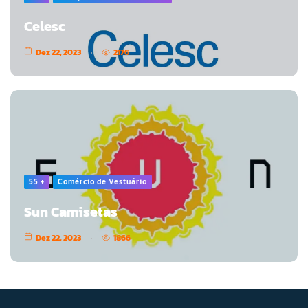
Celesc
Dez 22, 2023
2176
55 +
Comércio de Vestuário
Sun Camisetas
Dez 22, 2023
1866