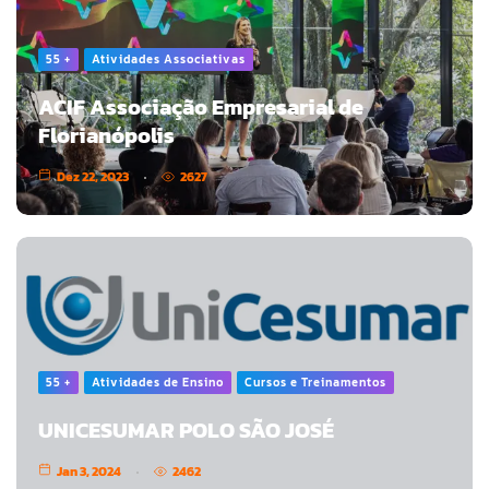
55 +
Atividades Associativas
ACIF Associação Empresarial de
Florianópolis
Dez 22, 2023
2627
55 +
Atividades de Ensino
Cursos e Treinamentos
UNICESUMAR POLO SÃO JOSÉ
Jan 3, 2024
2462