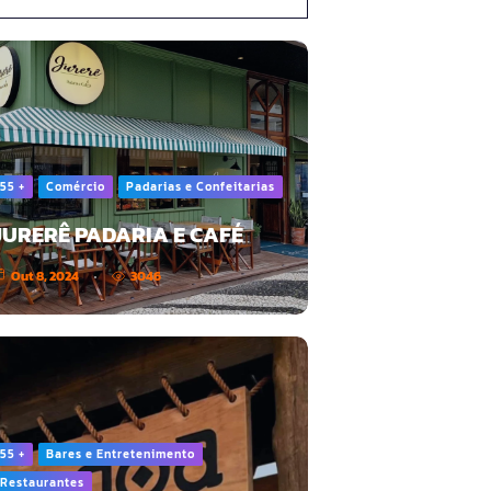
55 +
Comércio
Padarias e Confeitarias
JURERÊ PADARIA E CAFÉ
Out 8, 2024
3046
55 +
Bares e Entretenimento
Restaurantes