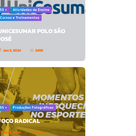
55 +
Atividades de Ensino
Cursos e Treinamentos
UNICESUMAR POLO SÃO
JOSÉ
Jan 3, 2024
2456
55 +
Produções Fotográficas
FOCO RADICAL
Jan 3, 2024
2251