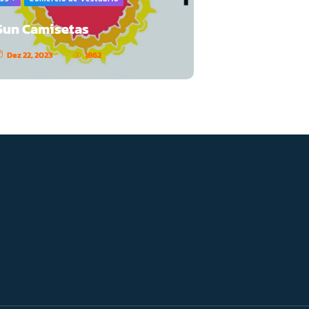
Sun Camisetas
Dez 22, 2023
1862