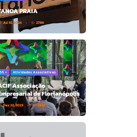
TANOA PRAIA
Jul 10, 2024
2786
55 +
Atividades Associativas
ACIF Associação
Empresarial de Florianópolis
Dez 22, 2023
2624