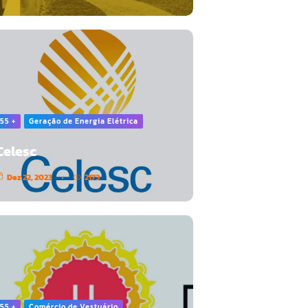
55 +
Geração de Energia Elétrica
Celesc
Dez 22, 2023
2173
55 +
Comércio de Vestuário