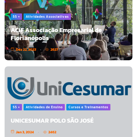
55 +
Atividades Associativas
ACIF Associação Empresarial de
Florianópolis
Dez 22, 2023
2627
55 +
Atividades de Ensino
Cursos e Treinamentos
UNICESUMAR POLO SÃO JOSÉ
Jan 3, 2024
2462