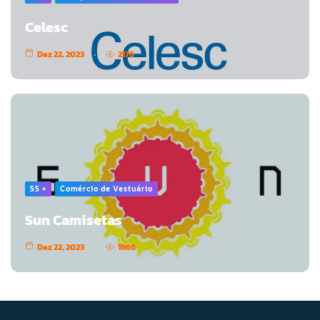
Celesc
Dez 22, 2023
2176
55 +
Comércio de Vestuário
Sun Camisetas
Dez 22, 2023
1866