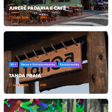
JURERÊ PADARIA E CAFÉ
Out 8, 2024
3054
55 +
Bares e Entretenimento
Restaurantes
TANOA PRAIA
Jul 10, 2024
2787