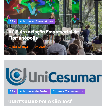
55 +
Atividades Associativas
ACIF Associação Empresarial de
Florianópolis
Dez 22, 2023
2622
55 +
Atividades de Ensino
Cursos e Treinamentos
UNICESUMAR POLO SÃO JOSÉ