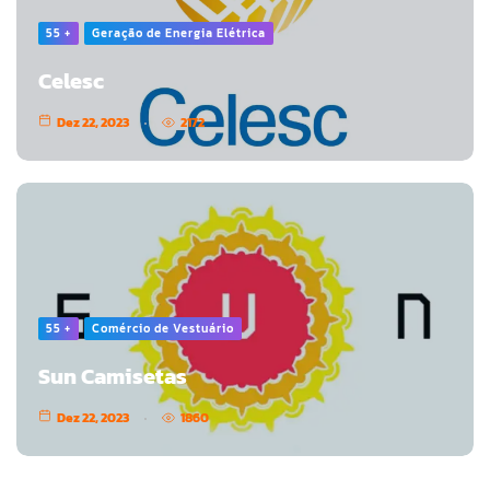
55 +
Geração de Energia Elétrica
Celesc
Dez 22, 2023
2172
55 +
Comércio de Vestuário
Sun Camisetas
Dez 22, 2023
1860