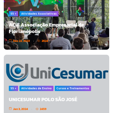
55 +
Atividades Associativas
ACIF Associação Empresarial de
Florianópolis
Dez 22, 2023
2624
55 +
Atividades de Ensino
Cursos e Treinamentos
UNICESUMAR POLO SÃO JOSÉ
Jan 3, 2024
2459