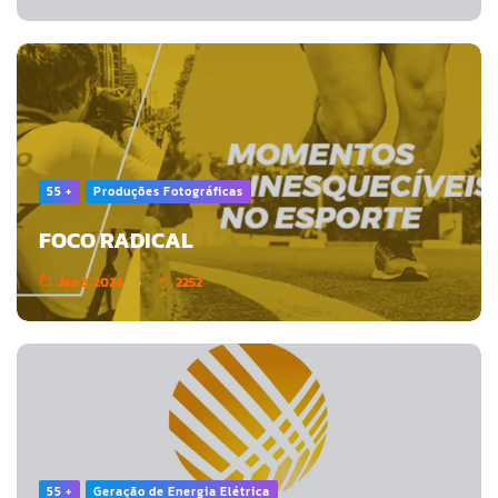
55 +
Produções Fotográficas
FOCO RADICAL
Jan 3, 2024
2252
55 +
Geração de Energia Elétrica