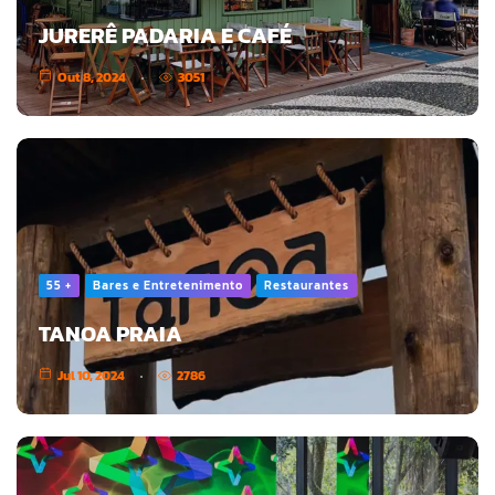
JURERÊ PADARIA E CAFÉ
Out 8, 2024
3051
55 +
Bares e Entretenimento
Restaurantes
TANOA PRAIA
Jul 10, 2024
2786