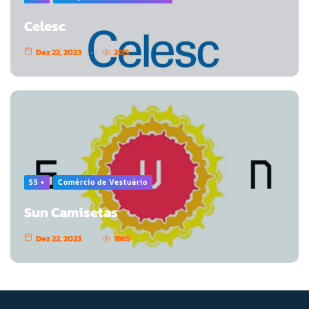
Celesc
Dez 22, 2023
2175
55 +
Comércio de Vestuário
Sun Camisetas
Dez 22, 2023
1865