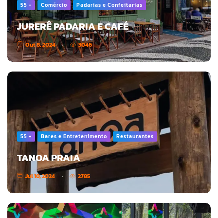
55 +
Comércio
Padarias e Confeitarias
JURERÊ PADARIA E CAFÉ
Out 8, 2024
3046
55 +
Bares e Entretenimento
Restaurantes
TANOA PRAIA
Jul 10, 2024
2785