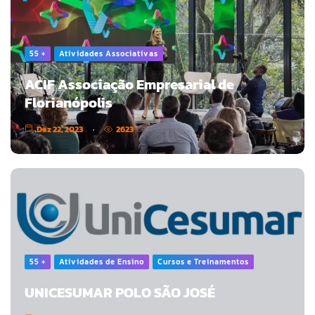
55 +
Atividades Associativas
ACIF Associação Empresarial de
Florianópolis
Dez 22, 2023
2623
55 +
Atividades de Ensino
Cursos e Treinamentos
UNICESUMAR POLO SÃO JOSÉ