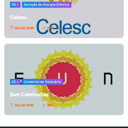
55 +
Geração de Energia Elétrica
Celesc
Dez 22, 2023
2172
55 +
Comércio de Vestuário
Sun Camisetas
Dez 22, 2023
1862