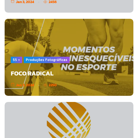
Jan 3, 2024
2456
55 +
Produções Fotográficas
FOCO RADICAL
Jan 3, 2024
2250