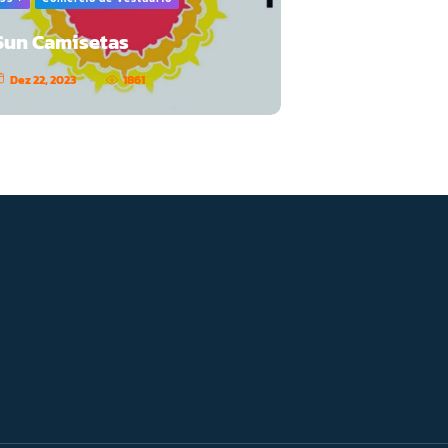
Sun Camisetas
Dez 22, 2023
1861