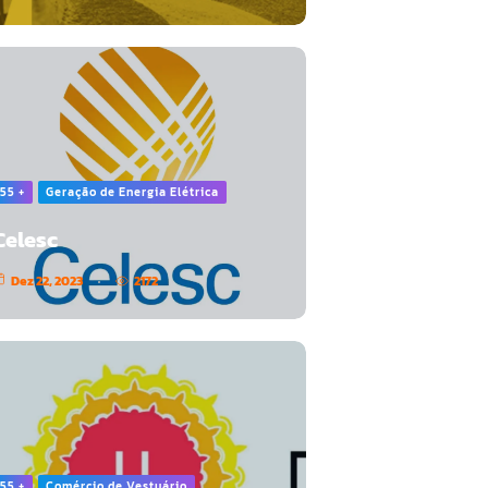
55 +
Geração de Energia Elétrica
Celesc
Dez 22, 2023
2172
55 +
Comércio de Vestuário