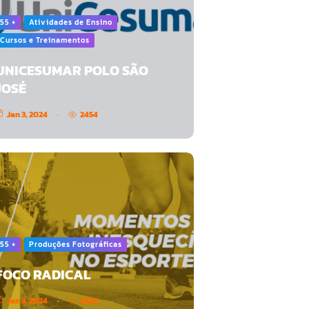
55 +
Atividades de Ensino
Cursos e Treinamentos
UNICESUMAR POLO SÃO
JOSÉ
Jan 3, 2024
2454
55 +
Produções Fotográficas
FOCO RADICAL
Jan 3, 2024
2250