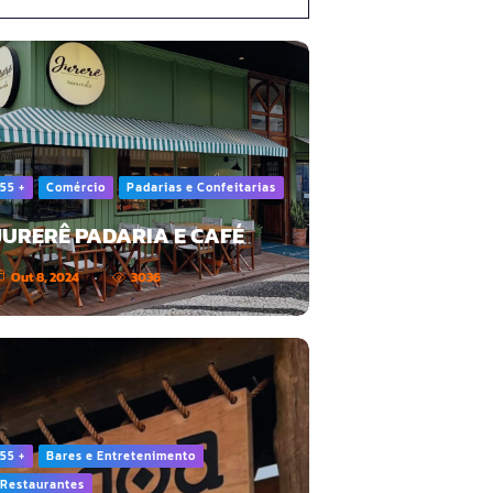
55 +
Comércio
Padarias e Confeitarias
JURERÊ PADARIA E CAFÉ
Out 8, 2024
3036
55 +
Bares e Entretenimento
Restaurantes