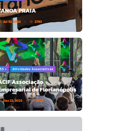
TANOA PRAIA
Jul 10, 2024
2783
55 +
Atividades Associativas
ACIF Associação
Empresarial de Florianópolis
Dez 22, 2023
2623