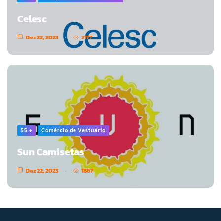
Celesc
Dez 22, 2023
2177
55 +
Comércio de Vestuário
Sun Camisetas
Dez 22, 2023
1867