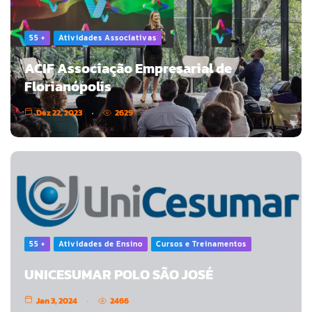
55 +
Atividades Associativas
ACIF Associação Empresarial de
Florianópolis
Dez 22, 2023
2629
55 +
Atividades de Ensino
Cursos e Treinamentos
UNICESUMAR POLO SÃO JOSÉ
Jan 3, 2024
2466