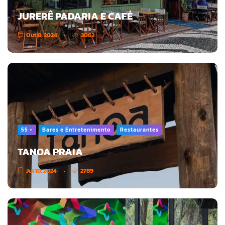
JURERÊ PADARIA E CAFÉ
Out 8, 2024
3062
55 +
Bares e Entretenimento
Restaurantes
TANOA PRAIA
Jul 10, 2024
2789