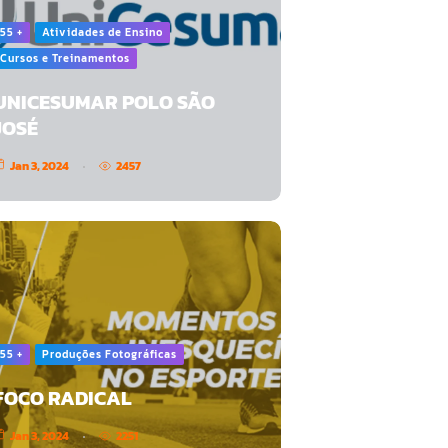
55 +
Atividades de Ensino
Cursos e Treinamentos
UNICESUMAR POLO SÃO
JOSÉ
Jan 3, 2024
2457
55 +
Produções Fotográficas
FOCO RADICAL
Jan 3, 2024
2251