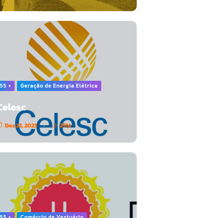
55 +
Geração de Energia Elétrica
Celesc
Dez 22, 2023
2174
55 +
Comércio de Vestuário