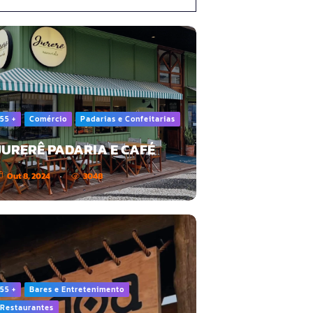
55 +
Comércio
Padarias e Confeitarias
JURERÊ PADARIA E CAFÉ
Out 8, 2024
3048
55 +
Bares e Entretenimento
Restaurantes