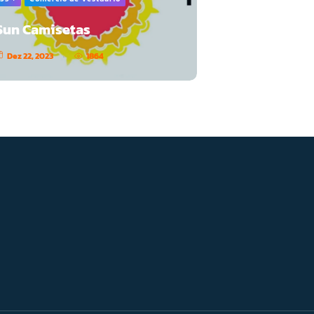
Sun Camisetas
Dez 22, 2023
1864