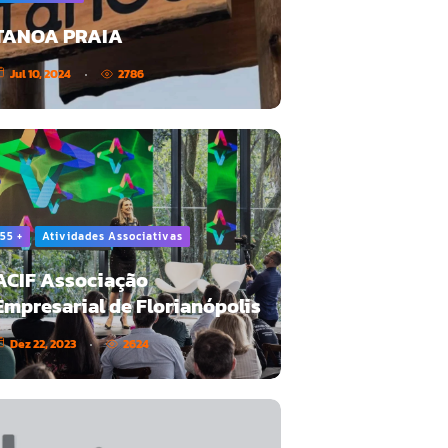
TANOA PRAIA
Jul 10, 2024
2786
55 +
Atividades Associativas
ACIF Associação
Empresarial de Florianópolis
Dez 22, 2023
2624