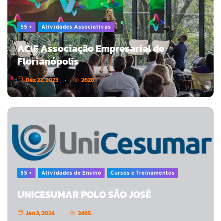
55 +
Atividades Associativas
ACIF Associação Empresarial de
Florianópolis
Dez 22, 2023
2628
55 +
Atividades de Ensino
Cursos e Treinamentos
UNICESUMAR POLO SÃO JOSÉ
Jan 3, 2024
2465