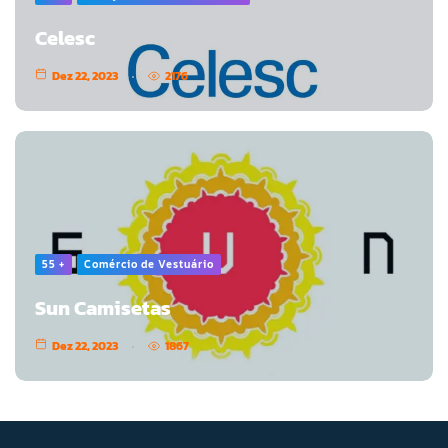
Celesc
Dez 22, 2023
2176
55 +
Comércio de Vestuário
Sun Camisetas
Dez 22, 2023
1867