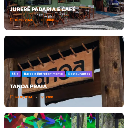
JURERÊ PADARIA E CAFÉ
Out 8, 2024
3060
55 +
Bares e Entretenimento
Restaurantes
TANOA PRAIA
Jul 10, 2024
2788