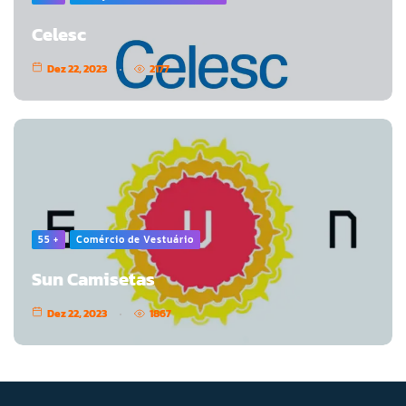
Celesc
Dez 22, 2023
2177
55 +
Comércio de Vestuário
Sun Camisetas
Dez 22, 2023
1867