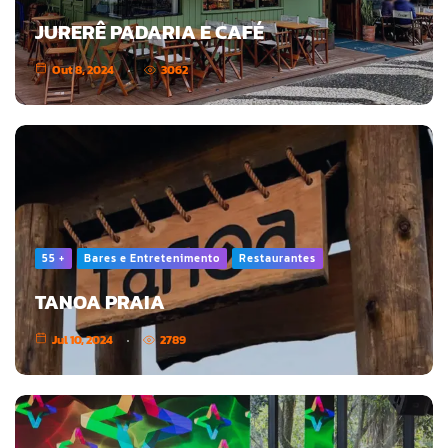
JURERÊ PADARIA E CAFÉ
Out 8, 2024
3062
55 +
Bares e Entretenimento
Restaurantes
TANOA PRAIA
Jul 10, 2024
2789