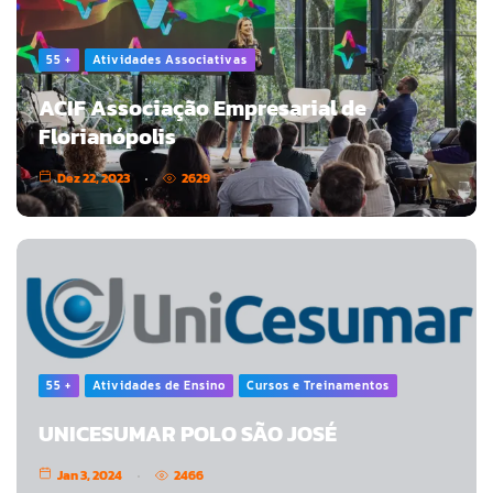
55 +
Atividades Associativas
ACIF Associação Empresarial de
Florianópolis
Dez 22, 2023
2629
55 +
Atividades de Ensino
Cursos e Treinamentos
UNICESUMAR POLO SÃO JOSÉ
Jan 3, 2024
2466