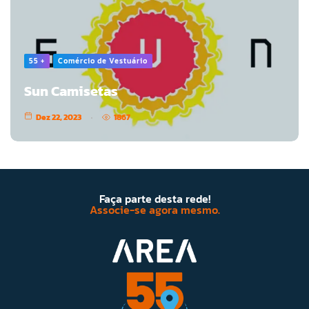
55 +
Comércio de Vestuário
Sun Camisetas
Dez 22, 2023
1867
Faça parte desta rede!
Associe-se agora mesmo.