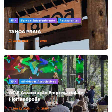
55 +
Bares e Entretenimento
Restaurantes
TANOA PRAIA
Jul 10, 2024
2790
55 +
Atividades Associativas
ACIF Associação Empresarial de
Florianópolis
Dez 22, 2023
2629