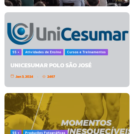
55 +
Atividades de Ensino
Cursos e Treinamentos
UNICESUMAR POLO SÃO JOSÉ
Jan 3, 2024
2467
55 +
Produções Fotográficas