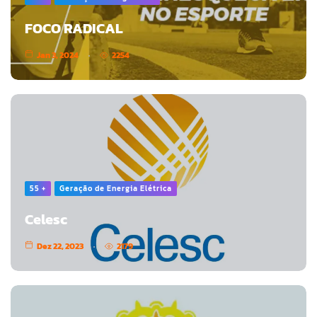
FOCO RADICAL
Jan 3, 2024
2254
55 +
Geração de Energia Elétrica
Celesc
Dez 22, 2023
2179