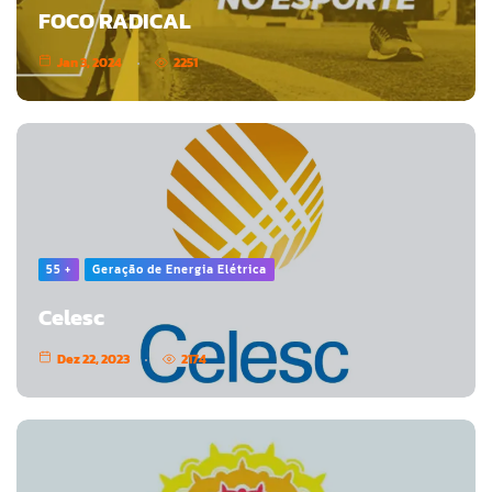
FOCO RADICAL
Jan 3, 2024
2251
55 +
Geração de Energia Elétrica
Celesc
Dez 22, 2023
2174