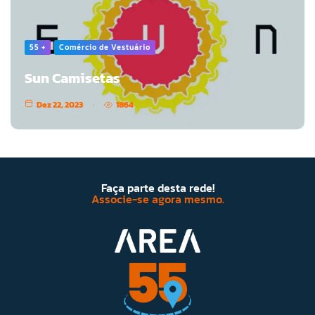
55 +
Comércio de Vestuário
Sun Camisetas
Dez 22, 2023
1864
Faça parte desta rede!
Associe-se agora mesmo.