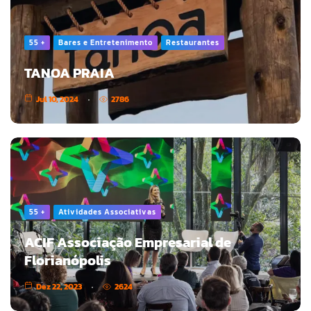
55 +
Bares e Entretenimento
Restaurantes
TANOA PRAIA
Jul 10, 2024
2786
55 +
Atividades Associativas
ACIF Associação Empresarial de
Florianópolis
Dez 22, 2023
2624