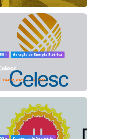
55 +
Geração de Energia Elétrica
Celesc
Dez 22, 2023
2172
55 +
Comércio de Vestuário