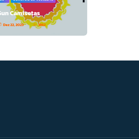
Sun Camisetas
Dez 22, 2023
1862