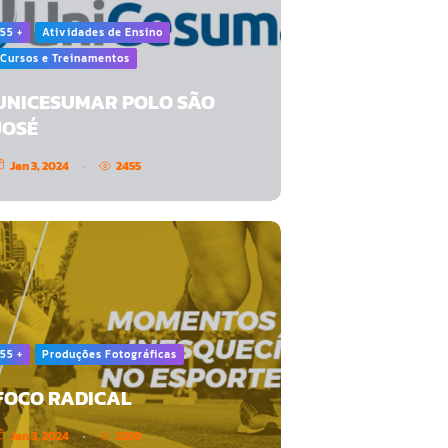
55 +
Atividades de Ensino
Cursos e Treinamentos
UNICESUMAR POLO SÃO
JOSÉ
Jan 3, 2024
2455
55 +
Produções Fotográficas
FOCO RADICAL
Jan 3, 2024
2250