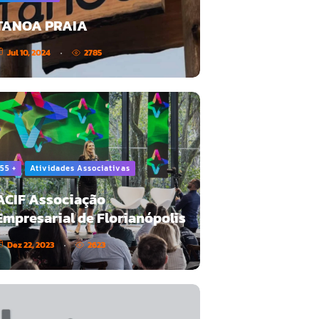
TANOA PRAIA
Jul 10, 2024
2785
55 +
Atividades Associativas
ACIF Associação
Empresarial de Florianópolis
Dez 22, 2023
2623