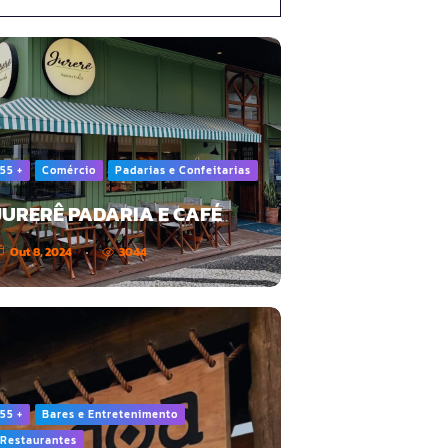
55 +
Comércio
Padarias e Confeitarias
JURERÊ PADARIA E CAFÉ
Out 8, 2024
3044
55 +
Bares e Entretenimento
Restaurantes