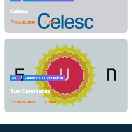
Celesc
Dez 22, 2023
2172
55 +
Comércio de Vestuário
Sun Camisetas
Dez 22, 2023
1860