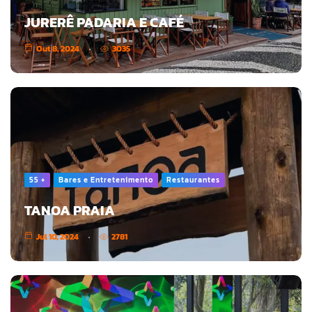
JURERÊ PADARIA E CAFÉ
Out 8, 2024
3035
55 +
Bares e Entretenimento
Restaurantes
TANOA PRAIA
Jul 10, 2024
2781