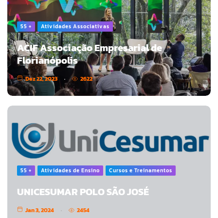
55 +
Atividades Associativas
ACIF Associação Empresarial de
Florianópolis
Dez 22, 2023
2622
55 +
Atividades de Ensino
Cursos e Treinamentos
UNICESUMAR POLO SÃO JOSÉ
Jan 3, 2024
2454