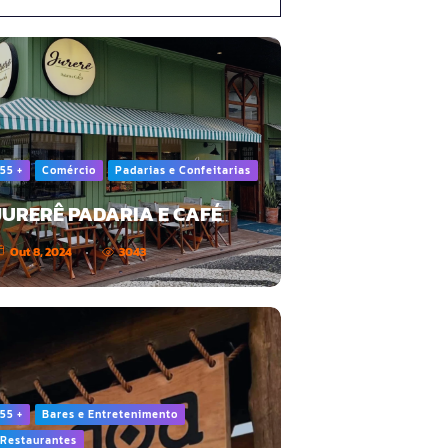
55 +
Comércio
Padarias e Confeitarias
JURERÊ PADARIA E CAFÉ
Out 8, 2024
3043
55 +
Bares e Entretenimento
Restaurantes