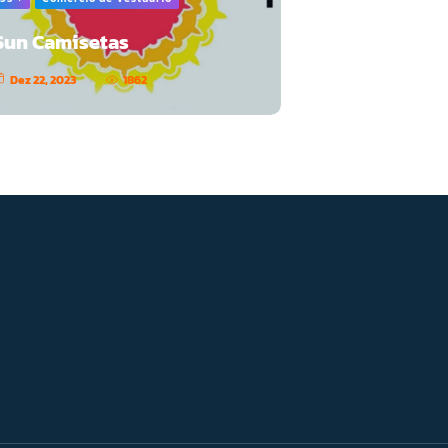
Sun Camisetas
Dez 22, 2023
1862