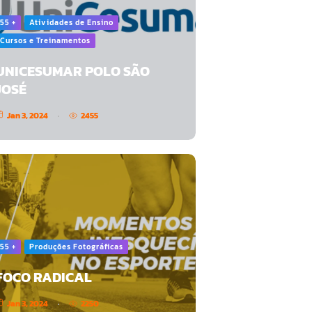
55 +
Atividades de Ensino
Cursos e Treinamentos
UNICESUMAR POLO SÃO
JOSÉ
Jan 3, 2024
2455
55 +
Produções Fotográficas
FOCO RADICAL
Jan 3, 2024
2250