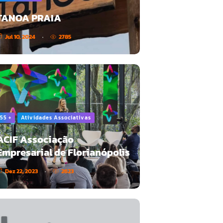
TANOA PRAIA
Jul 10, 2024
2785
55 +
Atividades Associativas
ACIF Associação
Empresarial de Florianópolis
Dez 22, 2023
2623