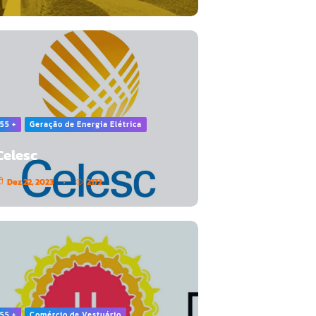
55 +
Geração de Energia Elétrica
Celesc
Dez 22, 2023
2172
55 +
Comércio de Vestuário