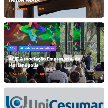
TANOA PRAIA
Jul 10, 2024
2781
55 +
Atividades Associativas
ACIF Associação Empresarial de
Florianópolis
Dez 22, 2023
2622