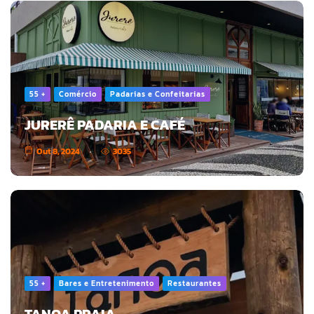
55 +
Comércio
Padarias e Confeitarias
JURERÊ PADARIA E CAFÉ
Out 8, 2024
3035
55 +
Bares e Entretenimento
Restaurantes