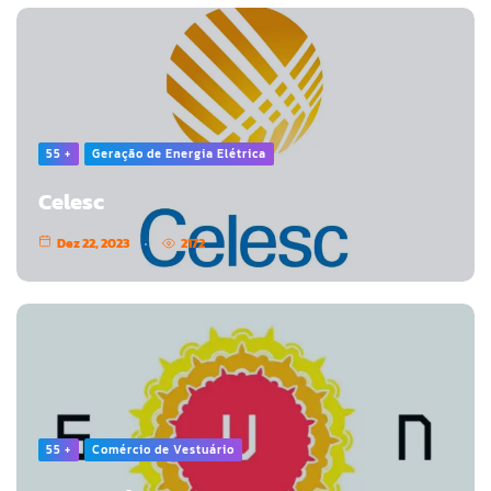
55 +
Geração de Energia Elétrica
Celesc
Dez 22, 2023
2172
55 +
Comércio de Vestuário