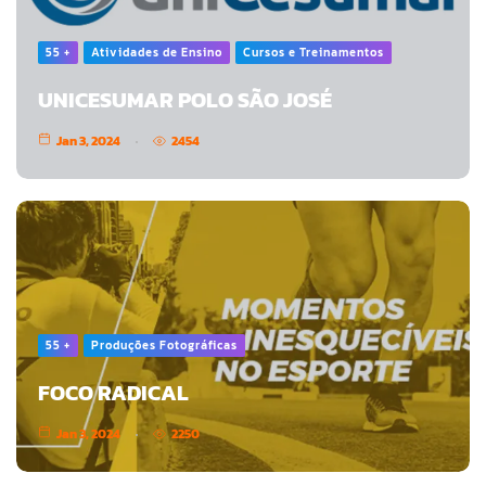
55 +
Atividades de Ensino
Cursos e Treinamentos
UNICESUMAR POLO SÃO JOSÉ
Jan 3, 2024
2454
55 +
Produções Fotográficas
FOCO RADICAL
Jan 3, 2024
2250