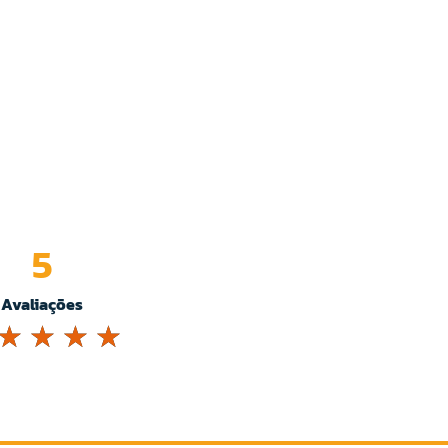
5
Avaliações
☆
☆
☆
☆