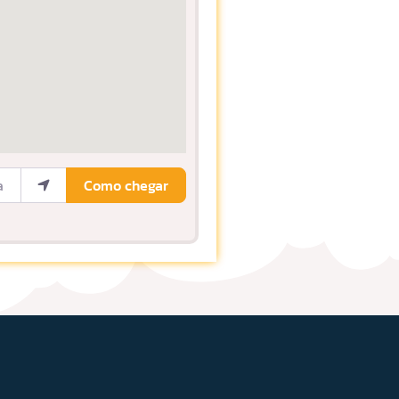
ocalização
Como chegar