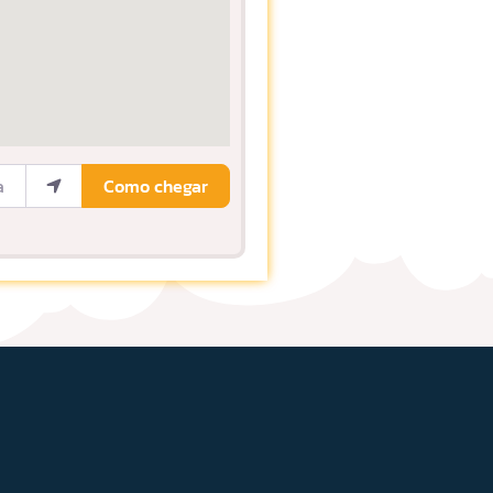
ocalização
Como chegar