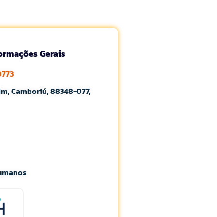
formações Gerais
0773
im, Camboriú, 88348-077,
Humanos