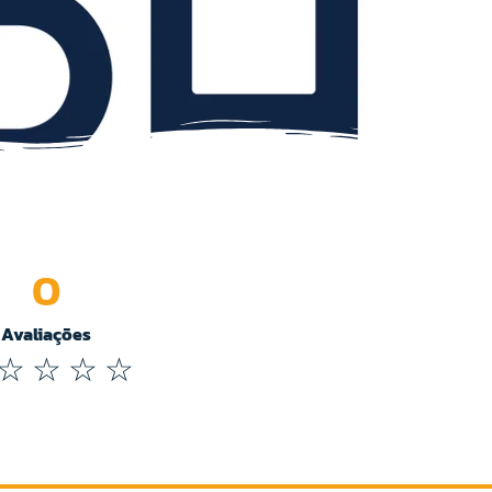
0
Avaliações
☆
☆
☆
☆