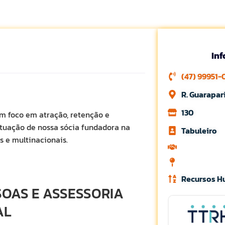
In
(47) 99951-
R. Guarapar
130
m foco em atração, retenção e
atuação de nossa sócia fundadora na
Tabuleiro
 e multinacionais.
Recursos 
SOAS E ASSESSORIA
AL