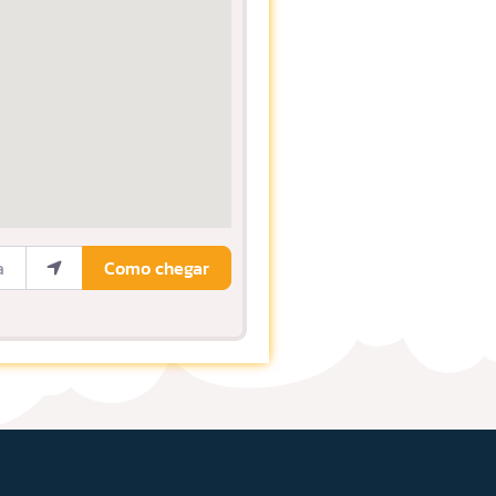
ocalização
Como chegar