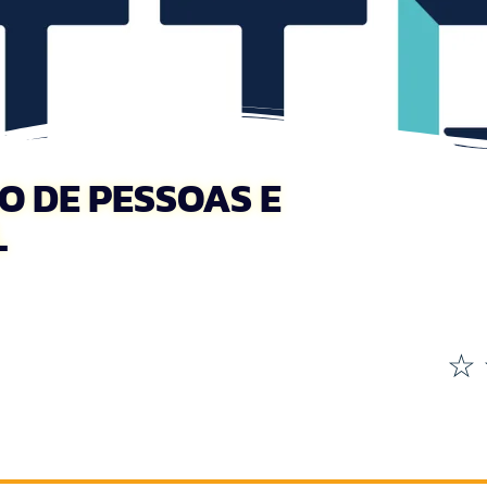
O DE PESSOAS E
L
☆