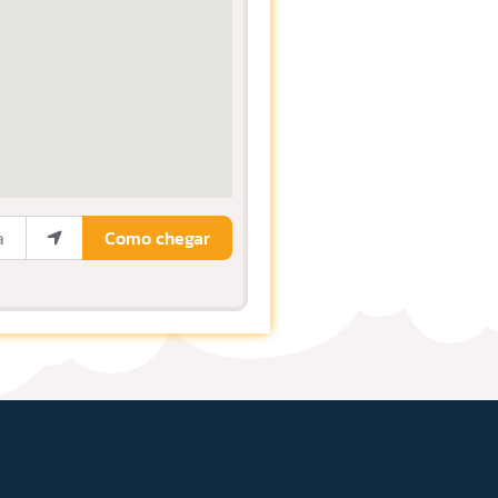
ocalização
Como chegar