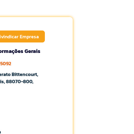
ivindicar Empresa
formações Gerais
-5092
erato Bittencourt,
lis, 88070-800,
a