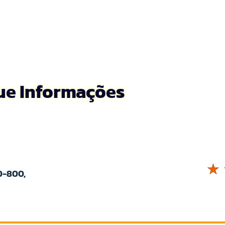
que Informações
☆
0-800,