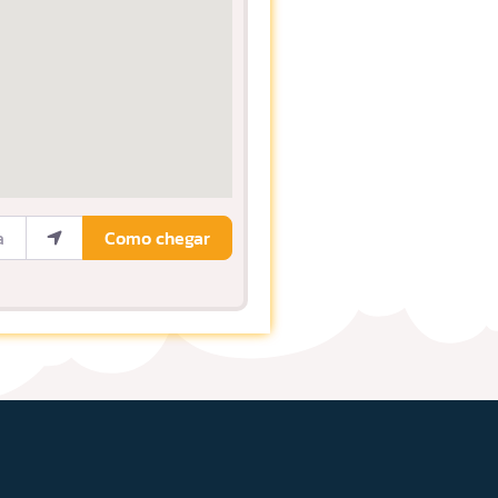
ocalização
Como chegar