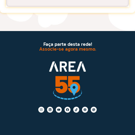
Faça parte desta rede!
Associe-se agora mesmo.