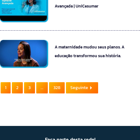
Avançada | UniCesumar
A maternidade mudou seus planos. A
educação transformou sua história.
1
2
3
...
328
Seguinte
Faça parte desta rede!