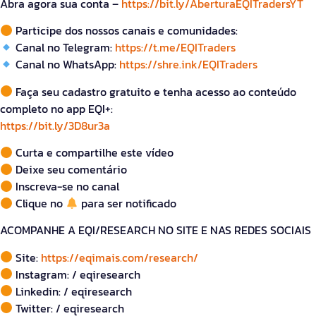
Abra agora sua conta –
https://bit.ly/AberturaEQITradersYT
Participe dos nossos canais e comunidades:
Canal no Telegram:
https://t.me/EQITraders
Canal no WhatsApp:
https://shre.ink/EQITraders
Faça seu cadastro gratuito e tenha acesso ao conteúdo
completo no app EQI+:
https://bit.ly/3D8ur3a
Curta e compartilhe este vídeo
Deixe seu comentário
Inscreva-se no canal
Clique no
para ser notificado
ACOMPANHE A EQI/RESEARCH NO SITE E NAS REDES SOCIAIS
Site:
https://eqimais.com/research/
Instagram: / eqiresearch
Linkedin: / eqiresearch
Twitter: / eqiresearch